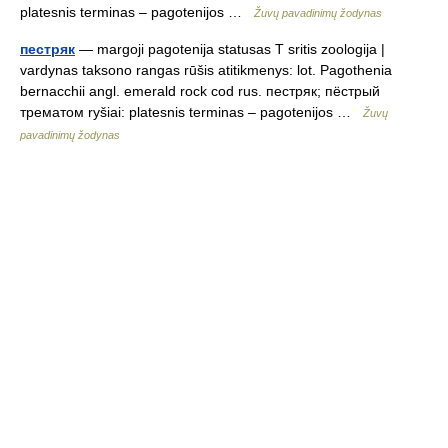
platesnis terminas – pagotenijos …
Žuvų pavadinimų žodynas
пестряк
— margoji pagotenija statusas T sritis zoologija |
vardynas taksono rangas rūšis atitikmenys: lot. Pagothenia
bernacchii angl. emerald rock cod rus. пестряк; пёстрый
трематом ryšiai: platesnis terminas – pagotenijos …
Žuvų
pavadinimų žodynas