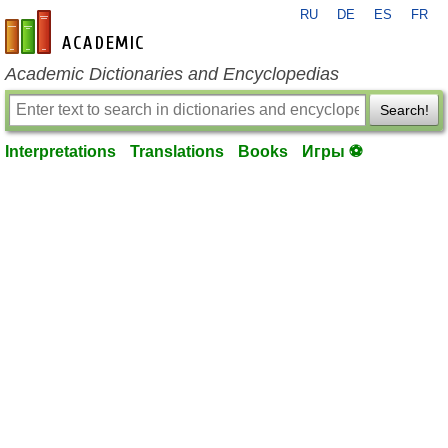
RU
DE
ES
FR
en-academic.com
Academic Dictionaries and Encyclopedias
Search!
Interpretations
Translations
Books
Игры ⚽