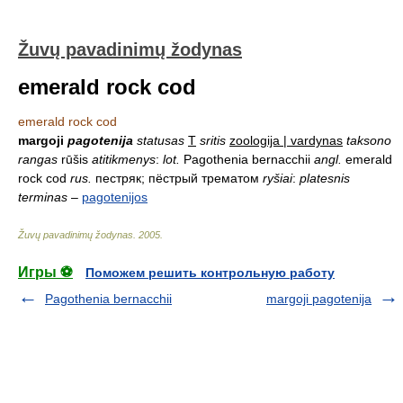
Žuvų pavadinimų žodynas
emerald rock cod
emerald rock cod
margoji
pagotenija
statusas
T
sritis
zoologija | vardynas
taksono
rangas
rūšis
atitikmenys
:
lot.
Pagothenia bernacchii
angl.
emerald
rock cod
rus.
пестряк; пёстрый трематом
ryšiai
:
platesnis
terminas
–
pagotenijos
Žuvų pavadinimų žodynas
.
2005
.
Игры ⚽
Поможем решить контрольную работу
Pagothenia bernacchii
margoji pagotenija