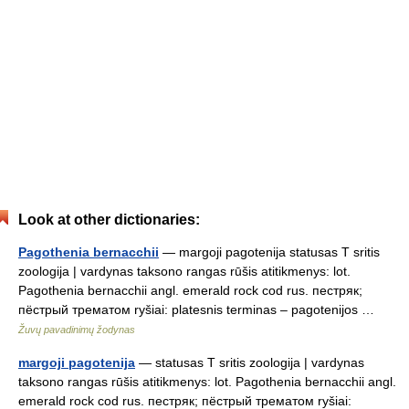
Look at other dictionaries:
Pagothenia bernacchii
— margoji pagotenija statusas T sritis
zoologija | vardynas taksono rangas rūšis atitikmenys: lot.
Pagothenia bernacchii angl. emerald rock cod rus. пестряк;
пёстрый трематом ryšiai: platesnis terminas – pagotenijos …
Žuvų pavadinimų žodynas
margoji pagotenija
— statusas T sritis zoologija | vardynas
taksono rangas rūšis atitikmenys: lot. Pagothenia bernacchii angl.
emerald rock cod rus. пестряк; пёстрый трематом ryšiai: