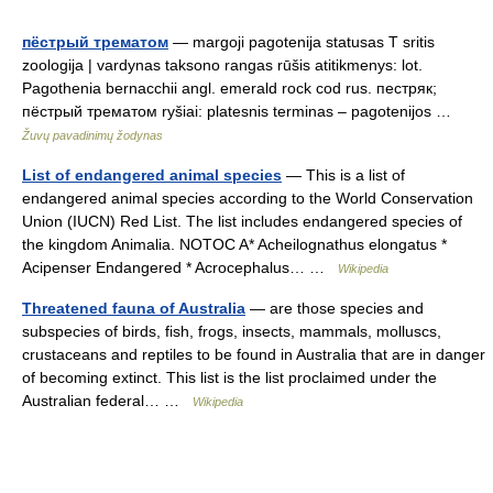
пёстрый трематом
— margoji pagotenija statusas T sritis
zoologija | vardynas taksono rangas rūšis atitikmenys: lot.
Pagothenia bernacchii angl. emerald rock cod rus. пестряк;
пёстрый трематом ryšiai: platesnis terminas – pagotenijos …
Žuvų pavadinimų žodynas
List of endangered animal species
— This is a list of
endangered animal species according to the World Conservation
Union (IUCN) Red List. The list includes endangered species of
the kingdom Animalia. NOTOC A* Acheilognathus elongatus *
Acipenser Endangered * Acrocephalus… …
Wikipedia
Threatened fauna of Australia
— are those species and
subspecies of birds, fish, frogs, insects, mammals, molluscs,
crustaceans and reptiles to be found in Australia that are in danger
of becoming extinct. This list is the list proclaimed under the
Australian federal… …
Wikipedia